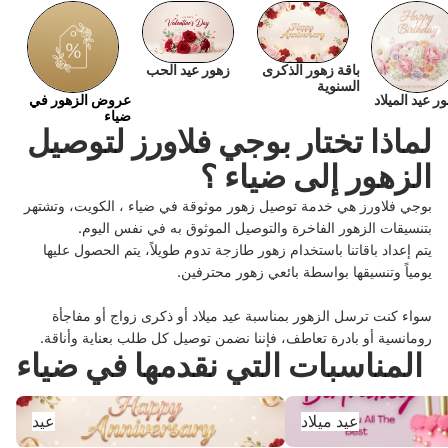
باقة زهور الذكرى
زهور عيد الحب
السنوية
ر عيد الميلاد
عروض الزهور في
ضياء
لماذا تختار بوجي فلاورز لتوصيل
الزهور إلى ضياء ؟
بوجي فلاورز هي خدمة توصيل زهور موثوقة في ضياء ، الكويت، وتشتهر
بتنسيقات الزهور الفاخرة والتوصيل الموثوق به في نفس اليوم.
يتم إعداد باقاتنا باستخدام زهور طازجة تدوم طويلاً، يتم الحصول عليها
يومياً وتنسيقها بواسطة بائعي زهور محترفين.
سواء كنت ترسل الزهور بمناسبة عيد ميلاد أو ذكرى زواج أو مفاجأة
رومانسية أو بادرة تعاطف، فإننا نضمن توصيل كل طلب بعناية وأناقة.
المناسبات التي نقدمها في ضياء
عيد ميلاد
عيد
عيد ميلاد
عيد