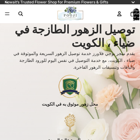
Kuwait’s Trusted Flower Shop for Premium Flowers & Gifts
جمالي
لعناصر
ي سلة
لتسوق:
0
توصيل الزهور الطازجة في
ضياء ، الكويت
يقدم متجر بوجي فلاورز خدمة توصيل الزهور السريعة والموثوقة في
ضياء ، الكويت، مع خدمة التوصيل في نفس اليوم للورود الطازجة
والباقات وتنسيقات الزهور الفاخرة.
محل زهور موثوق به في الكويت