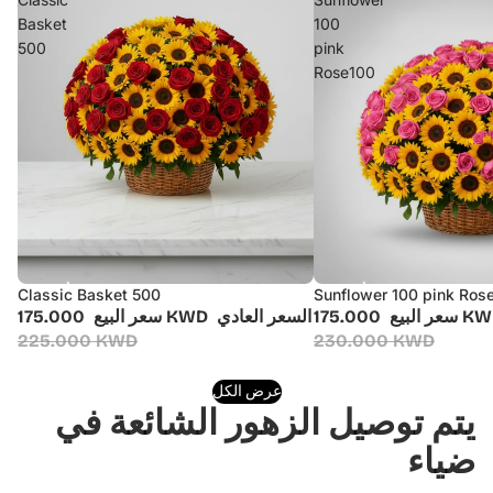
Basket
100
500
pink
Rose100
Classic Basket 500
Sunflower 100 pink Ros
أُوكَازيُون
أُوكَازيُون
175.000 
سعر البيع
السعر العادي
175.000 KWD
سعر البيع
225.000 KWD
230.000 KWD
عرض الكل
يتم توصيل الزهور الشائعة في
ضياء