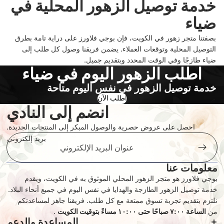
خدمة توصيل الزهور المحلية في
ضياء
بصفتنا متجر زهور في الكويت، فإن بوجي فلاورز على دراية تامة بطرق
التوصيل المحلية وتوقعات العملاء. يضمن فريقنا وصول كل طلب إلى
ضياء طازجًا وفي الوقت المحدد وبتقديم جميل.
اطلب الزهور اليوم في ضياء
خدمة توصيل الزهور في نفس اليوم متاحة
اطلب الآن
انضم إلى النادي
احصل على عروض حصرية والوصول المبكر إلى المنتجات الجديدة.
بريد إلكتروني
معلومات عنا
بوجي فلاورز هو متجر الزهور المحلي الموثوق به في الكويت، ويقدم
سياسة الخصوصية
خدمة توصيل الزهور الطازجة والهدايا في نفس اليوم في جميع أنحاء البلاد.
سياسة الاسترجاع
نلتزم بتقديم تجربة تسوق ممتعة مع كل طلب. فريقنا جاهز لمساعدتكم
من
الساعة ٧:٠٠ صباحًا حتى ١٠:٠٠ مساءً بتوقيت الكويت
شروط الخدمة
.
المساعدة والدعم