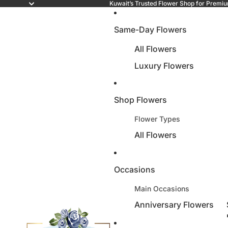
Kuwait’s Trusted Flower Shop for Premiu
Same-Day Flowers
All Flowers
Luxury Flowers
Best Sellers
New Arrivals
Shop Flowers
On Sale
Flower Types
Flowers Under 10 KWD
All Flowers
Flowers Under 25 KWD
Roses
Flowers 25 KWD - 50 
Tulips
Occasions
Lilies
Main Occasions
Sun Flowers
Anniversary Flowers
Hydrangeas
Happy Birthday