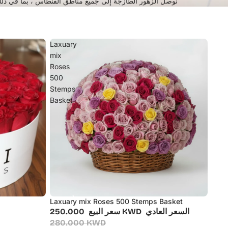
نوصل الزهور الطازجة إلى جميع مناطق الفنطاس ، بما في ذلك ال
Laxuary
mix
Roses
500
Stemps
Basket
Laxuary mix Roses 500 Stemps Basket
أُوكَازيُون
السعر العادي
250.000 KWD
سعر البيع
280.000 KWD