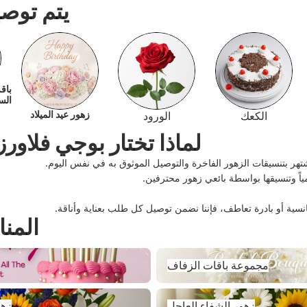
يتم توص
باق
الس
الكعك
الورود
زهور عيد الميلاد
لماذا تختار بوجي فلاور
ر بتنسيقات الزهور الفاخرة والتوصيل الموثوق به في نفس اليوم.
مياً وتنسيقها بواسطة بائعي زهور محترفين.
نسية أو بادرة تعاطف، فإننا نضمن توصيل كل طلب بعناية وأناقة.
المن
مجموعة باقات الزفاف
مجموعة باقات الزفاف
زهور الشفاء العاجل
زهور الشفاء العاجل
زهو