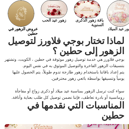
باقة زهور الذكرى
زهور عيد الحب
السنوية
ر عيد الميلاد
عروض الزهور في
حطين
لماذا تختار بوجي فلاورز لتوصيل
الزهور إلى حطين ؟
بوجي فلاورز هي خدمة توصيل زهور موثوقة في حطين ، الكويت، وتشتهر
بتنسيقات الزهور الفاخرة والتوصيل الموثوق به في نفس اليوم.
يتم إعداد باقاتنا باستخدام زهور طازجة تدوم طويلاً، يتم الحصول عليها
يومياً وتنسيقها بواسطة بائعي زهور محترفين.
سواء كنت ترسل الزهور بمناسبة عيد ميلاد أو ذكرى زواج أو مفاجأة
رومانسية أو بادرة تعاطف، فإننا نضمن توصيل كل طلب بعناية وأناقة.
المناسبات التي نقدمها في
حطين
عيد ميلاد
عيد