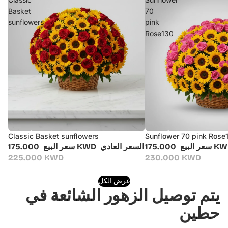
Basket
70
sunflowers
pink
Rose130
Classic Basket sunflowers
Sunflower 70 pink Rose
أُوكَازيُون
أُوكَازيُون
175.000 
سعر البيع
السعر العادي
175.000 KWD
سعر البيع
225.000 KWD
230.000 KWD
عرض الكل
يتم توصيل الزهور الشائعة في
حطين