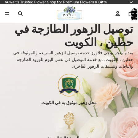
Kuwait’s Trusted Flower Shop for Premium Flowers & Gifts
جمالي
لعناصر
ي سلة
لتسوق:
0
توصيل الزهور الطازجة في
حطين ، الكويت
يقدم متجر بوجي فلاورز خدمة توصيل الزهور السريعة والموثوقة في
حطين ، الكويت، مع خدمة التوصيل في نفس اليوم للورود الطازجة
والباقات وتنسيقات الزهور الفاخرة.
محل زهور موثوق به في الكويت